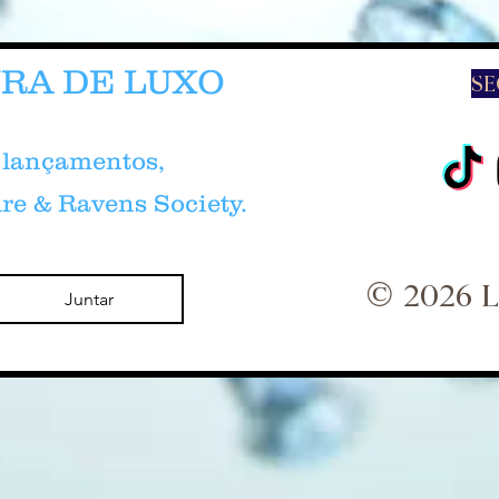
URA DE LUXO
​S
s lançamentos,
re & Ravens Society.
©
2026 
Juntar