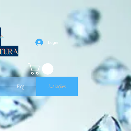
o
Login
itura
Blog
Avaliações