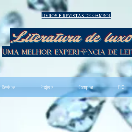
Livros e revistas de Gambol
Literatura de lux
Uma melhor experiência de le
Revistas
Projects
Comprar
BIO